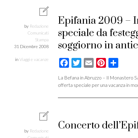
Epifania 2009 – 
by
Redazione
speciale da festeg
Comunicati
Stampa
soggiorno in anti
31 Dicembre 2008
in
Viaggi e vacanze
Facebook
Twitter
Email
Pintere
Cond
La Befana in Abruzzo – Il Monastero Sant
offerta speciale per una vacanza in mo
Concerto dell’Epi
by
Redazione
Comunicati