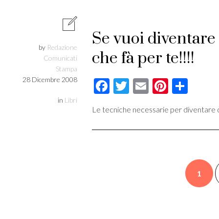
Se vuoi diventare 
by
Redazione
che fà per te!!!!
Comunicati
Stampa
28 Dicembre 2008
Facebook
Twitter
Email
Pintere
Cond
in
Libri
Le tecniche necessarie per diventare d
1