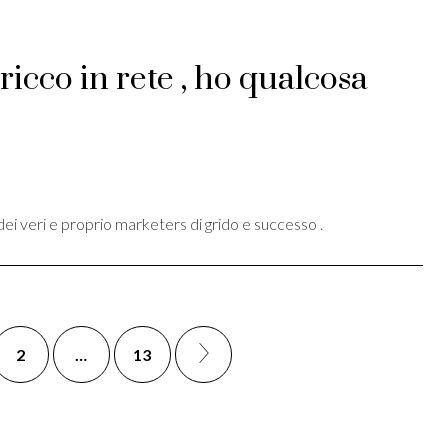
ricco in rete , ho qualcosa
st
ividi
ei veri e proprio marketers di grido e successo .
2
…
13