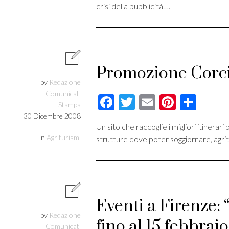
crisi della pubblicità….
Promozione Corci
by
Redazione
Comunicati
Facebook
Twitter
Email
Pintere
Cond
Stampa
30 Dicembre 2008
Un sito che raccoglie i migliori itinerar
in
Agriturismi
strutture dove poter soggiornare, agritu
Eventi a Firenze:
by
Redazione
fino al 15 febbrai
Comunicati