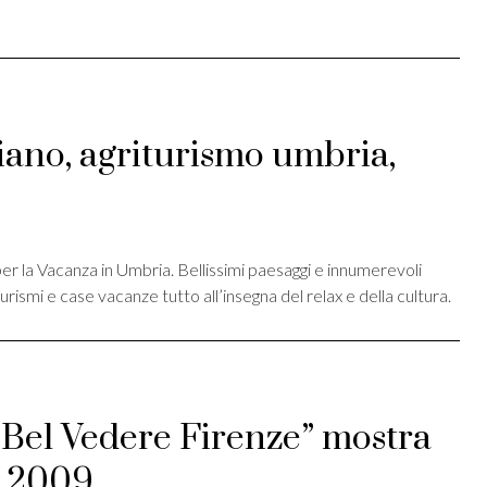
ano, agriturismo umbria,
st
ividi
i per la Vacanza in Umbria. Bellissimi paesaggi e innumerevoli
rismi e case vacanze tutto all’insegna del relax e della cultura.
 “Bel Vedere Firenze” mostra
o 2009