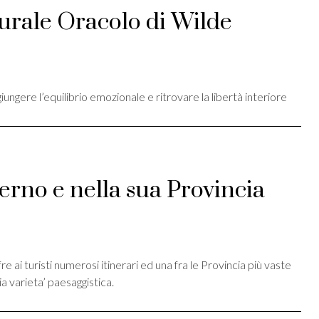
urale Oracolo di Wilde
st
ividi
iungere l’equilibrio emozionale e ritrovare la libertà interiore
erno e nella sua Provincia
st
ividi
fre ai turisti numerosi itinerari ed una fra le Provincia più vaste
ia varieta’ paesaggistica.