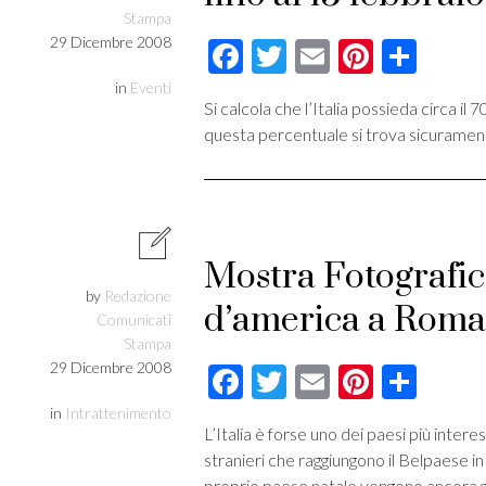
Stampa
29 Dicembre 2008
Facebook
Twitter
Email
Pintere
Cond
in
Eventi
Si calcola che l’Italia possieda circa il 
questa percentuale si trova sicurament
Mostra Fotografica:
by
Redazione
d’america a Roma
Comunicati
Stampa
29 Dicembre 2008
Facebook
Twitter
Email
Pintere
Cond
in
Intrattenimento
L’Italia è forse uno dei paesi più inter
stranieri che raggiungono il Belpaese in 
proprio paese natale vengono ancora gu