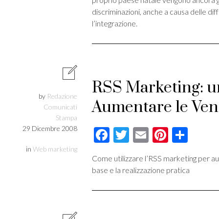
discriminazioni, anche a causa delle diff
l’integrazione.
RSS Marketing: u
by
Redazione
Aumentare le Ven
Comunicati
Stampa
29 Dicembre 2008
Facebook
Twitter
Email
Pintere
Cond
in
Web marketing
Come utilizzare l’RSS marketing per au
base e la realizzazione pratica