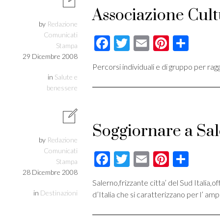
Associazione Cult
by
Redazione
Comunicati
Facebook
Twitter
Email
Pintere
Cond
Stampa
29 Dicembre 2008
Percorsi individuali e di gruppo per ragg
in
Salute e
benessere
Soggiornare a Sal
by
Redazione
Comunicati
Facebook
Twitter
Email
Pintere
Cond
Stampa
28 Dicembre 2008
Salerno,frizzante citta’ del Sud Italia,of
in
Destinazioni
d’Italia che si caratterizzano per l’ amp