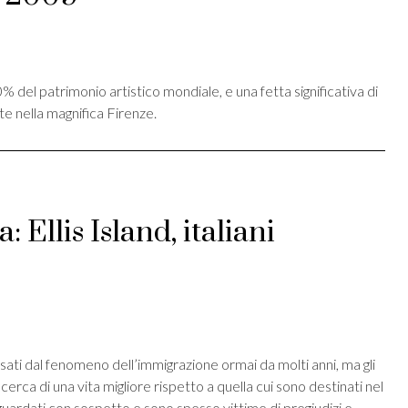
st
ividi
70% del patrimonio artistico mondiale, e una fetta significativa di
e nella magnifica Firenze.
 Ellis Island, italiani
st
ividi
essati dal fenomeno dell’immigrazione ormai da molti anni, ma gli
cerca di una vita migliore rispetto a quella cui sono destinati nel
ardati con sospetto e sono spesso vittime di pregiudizi e