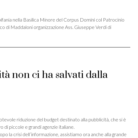
st
ividi
ania nella Basilica Minore del Corpus Domini col Patrocinio
co di Maddaloni organizzazione Ass. Giuseppe Verdi di
tà non ci ha salvati dalla
st
ividi
tevole riduzione del budget destinato alla pubblicità, che si è
o di piccole e grandi agenzie italiane.
opo la crisi dell’informazione, assistiamo ora anche alla grande