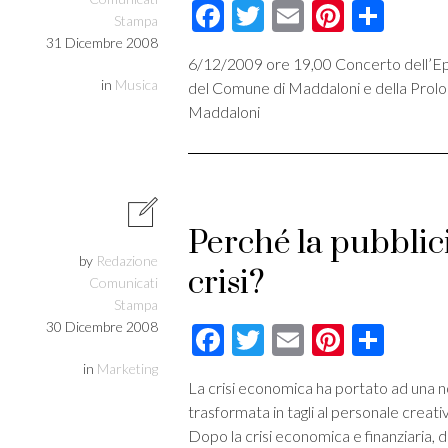
Facebook
Twitter
Email
Pintere
Cond
Stampa
31 Dicembre 2008
6/12/2009 ore 19,00 Concerto dell’Epif
in
Musica
del Comune di Maddaloni e della Prolo
Maddaloni
Perché la pubblici
by
Redazione
crisi?
Comunicati
Stampa
30 Dicembre 2008
Facebook
Twitter
Email
Pintere
Cond
in
Marketing
La crisi economica ha portato ad una no
trasformata in tagli al personale creativ
Dopo la crisi economica e finanziaria, d