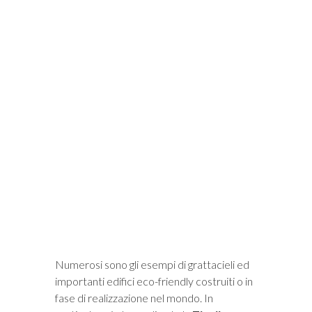
i
Numerosi sono gli esempi di grattacieli ed
importanti edifici eco-friendly costruiti o in
fase di realizzazione nel mondo. In