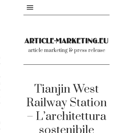
Toggle
navigation
nicati
article marketing & press release
omunicati stampa
a comunicati 2007-2020
cati Video
Tianjin West
dei comunicati
Railway Station
– L’architettura
ti
sostenibile