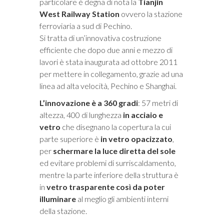
particolare è degna di nota la
Tianjin
West Railway Station
ovvero la stazione
ferroviaria a sud di Pechino.
Si tratta di un’innovativa costruzione
efficiente che dopo due anni e mezzo di
lavori è stata inaugurata ad ottobre 2011
per mettere in collegamento, grazie ad una
linea ad alta velocità, Pechino e Shanghai.
L’innovazione è a 360 gradi
: 57 metri di
altezza, 400 di lunghezza
in acciaio e
vetro
che disegnano la copertura la cui
parte superiore è
in vetro opacizzato
,
per
schermare la luce diretta del sole
ed evitare problemi di surriscaldamento,
mentre la parte inferiore della struttura è
in
vetro trasparente così da poter
illuminare
al meglio gli ambienti interni
della stazione.