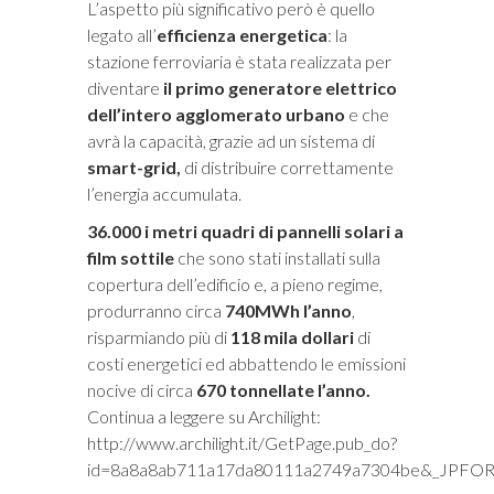
L’aspetto più significativo però è quello
legato all’
efficienza
energetica
: la
stazione ferroviaria è stata realizzata per
diventare
il primo generatore elettrico
dell’intero agglomerato urbano
e che
avrà la capacità, grazie ad un sistema di
smart-grid,
di distribuire correttamente
l’energia accumulata.
36.000 i metri quadri di pannelli solari a
film sottile
che sono stati installati sulla
copertura dell’edificio e, a pieno regime,
produrranno circa
740MWh l’anno
,
risparmiando più di
118 mila dollari
di
costi energetici ed abbattendo le emissioni
nocive di circa
670 tonnellate l’anno.
Continua a leggere su Archilight:
http://www.archilight.it/GetPage.pub_do?
id=8a8a8ab711a17da80111a2749a7304be&_JPFO