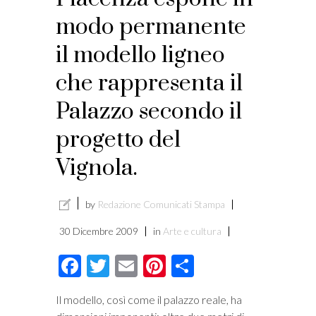
modo permanente
il modello ligneo
che rappresenta il
Palazzo secondo il
progetto del
Vignola.
by
Redazione Comunicati Stampa
30 Dicembre 2009
in
Arte e cultura
Facebook
Twitter
Email
Pinterest
Condividi
Il modello, così come il palazzo reale, ha