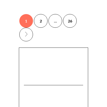
1
2
…
26