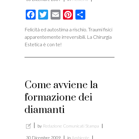
Facebook
Twitter
Email
Pinterest
Condividi
Felicità ed autostima a rischio. Traumi fisici
apparentemente irreversibili. La Chirurgia
Estetica è con te!
Come avviene la
formazione dei
diamanti
by
Redazione Comunicati Stampa
30 Dicembre 2009
in
Ambiente