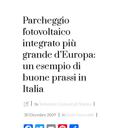
Parcheggio
fotovoltaico
integrato più
grande d’Europa:
un esempio di
buone prassi in
Italia
by
Redazione Comunicati Stampa
30 Dicembre 2009
in
Fonti rinnovabili