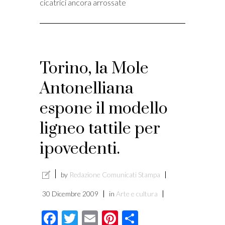
cicatrici ancora arrossate
Torino, la Mole
Antonelliana
espone il modello
ligneo tattile per
ipovedenti.
by
Redazione Comunicati Stampa
30 Dicembre 2009
in
Arte e cultura
Facebook
Twitter
Email
Pinterest
Condividi