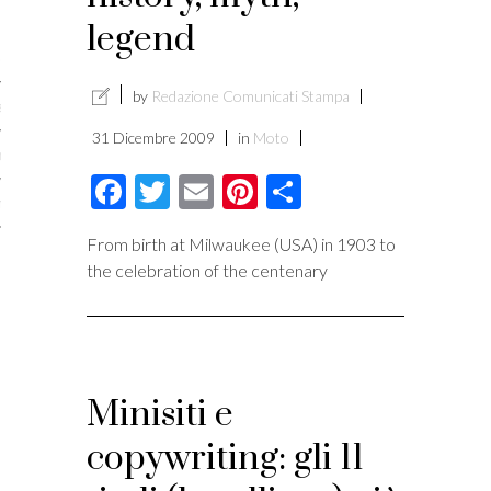
licare?
legend
er gli autori
by
Redazione Comunicati Stampa
a è l’article marketing
31 Dicembre 2009
in
Moto
marketing e stile di scrittura
Facebook
Twitter
Email
Pinterest
Condividi
ento per i publishers
From birth at Milwaukee (USA) in 1903 to
the celebration of the centenary
Minisiti e
copywriting: gli 11
vacy