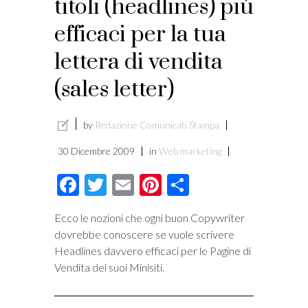
titoli (headlines) più
i
efficaci per la tua
lettera di vendita
(sales letter)
by
Redazione Comunicati Stampa
30 Dicembre 2009
in
Web marketing
Facebook
Twitter
Email
Pinterest
Condividi
Ecco le nozioni che ogni buon Copywriter
dovrebbe conoscere se vuole scrivere
Headlines davvero efficaci per le Pagine di
Vendita dei suoi Minisiti.