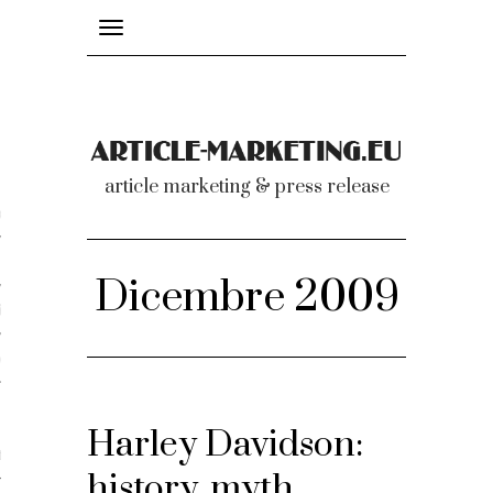
Toggle
navigation
nicati
article marketing & press release
omunicati stampa
a comunicati 2007-2020
Dicembre 2009
cati Video
dei comunicati
Harley Davidson:
ti
history, myth,