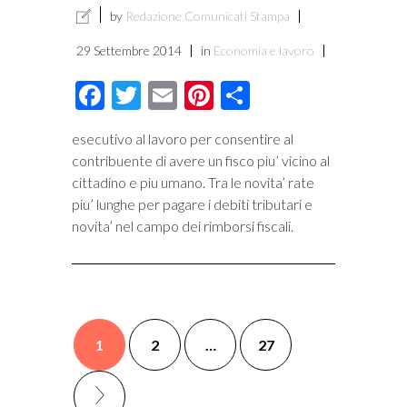
by
Redazione Comunicati Stampa
29 Settembre 2014
in
Economia e lavoro
Facebook
Twitter
Email
Pinterest
Condividi
esecutivo al lavoro per consentire al
contribuente di avere un fisco piu’ vicino al
cittadino e piu umano. Tra le novita’ rate
piu’ lunghe per pagare i debiti tributari e
novita’ nel campo dei rimborsi fiscali.
1
2
…
27