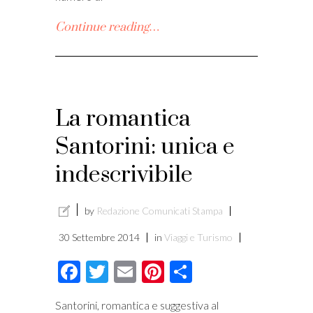
Continue reading…
La romantica
Santorini: unica e
indescrivibile
by
Redazione Comunicati Stampa
30 Settembre 2014
in
Viaggi e Turismo
Facebook
Twitter
Email
Pinterest
Condividi
Santorini, romantica e suggestiva al