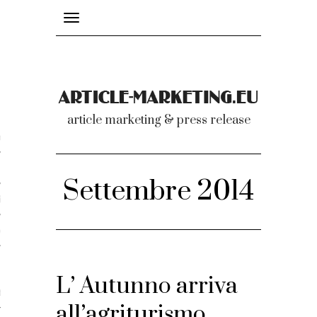
Toggle
navigation
nicati
article marketing & press release
omunicati stampa
a comunicati 2007-2020
Settembre 2014
cati Video
dei comunicati
L’ Autunno arriva
ti
all’agriturismo