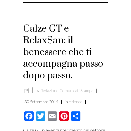
i
Calze GT e
RelaxSan: il
benessere che ti
accompagna passo
dopo passo.
by
Redazione Comunicati Stampa
30 Settembre 2014
in
Aziende
Facebook
Twitter
Email
Pinterest
Condividi
Calze GT player di riferimento nel settore