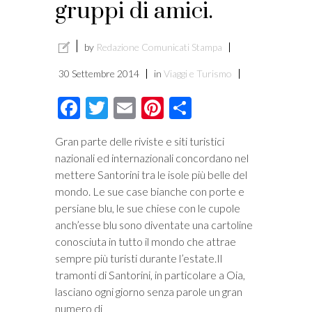
gruppi di amici.
by
Redazione Comunicati Stampa
30 Settembre 2014
in
Viaggi e Turismo
Facebook
Twitter
Email
Pinterest
Condividi
Gran parte delle riviste e siti turistici
nazionali ed internazionali concordano nel
mettere Santorini tra le isole più belle del
mondo. Le sue case bianche con porte e
persiane blu, le sue chiese con le cupole
anch’esse blu sono diventate una cartoline
conosciuta in tutto il mondo che attrae
sempre più turisti durante l’estate.Il
tramonti di Santorini, in particolare a Oia,
lasciano ogni giorno senza parole un gran
numero di