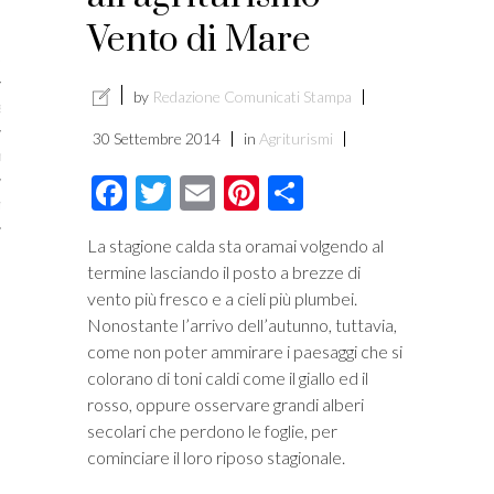
licare?
Vento di Mare
er gli autori
by
Redazione Comunicati Stampa
a è l’article marketing
30 Settembre 2014
in
Agriturismi
marketing e stile di scrittura
Facebook
Twitter
Email
Pinterest
Condividi
ento per i publishers
La stagione calda sta oramai volgendo al
termine lasciando il posto a brezze di
vento più fresco e a cieli più plumbei.
Nonostante l’arrivo dell’autunno, tuttavia,
come non poter ammirare i paesaggi che si
colorano di toni caldi come il giallo ed il
rosso, oppure osservare grandi alberi
secolari che perdono le foglie, per
cominciare il loro riposo stagionale.
vacy