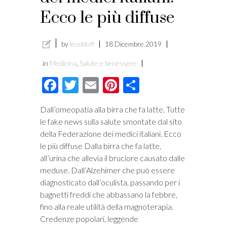
Ecco le più diffuse
by
leoddoff
18 Dicembre 2019
in
Medicina
,
Salute e benessere
Facebook
Twitter
Email
Pinterest
Condividi
Dall’omeopatia alla birra che fa latte. Tutte
le fake news sulla salute smontate dal sito
della Federazione dei medici italiani. Ecco
le più diffuse Dalla birra che fa latte,
all’urina che allevia il bruciore causato dalle
meduse. Dall’Alzehimer che può essere
diagnosticato dall’oculista, passando per i
bagnetti freddi che abbassano la febbre,
fino alla reale utilità della magnoterapia.
Credenze popolari, leggende