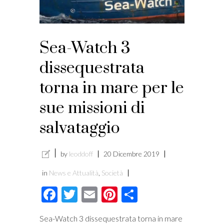
Sea-Watch 3
dissequestrata
torna in mare per le
sue missioni di
salvataggio
by
leoddoff
20 Dicembre 2019
in
News e Attualità
,
Società
Facebook
Twitter
Email
Pinterest
Condividi
Sea-Watch 3 dissequestrata torna in mare