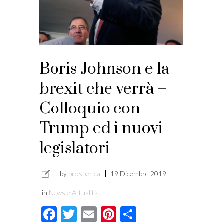
Boris Johnson e la
brexit che verrà –
Colloquio con
Trump ed i nuovi
legislatori
by
prosperica
19 Dicembre 2019
in
News e Attualità
Facebook
Twitter
Email
Pinterest
Condividi