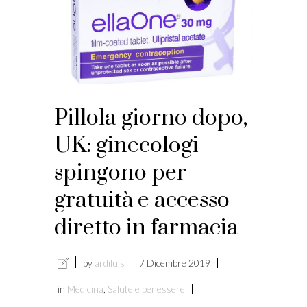
Pillola giorno dopo,
UK: ginecologi
spingono per
gratuità e accesso
diretto in farmacia
by
ardiluis
7 Dicembre 2019
in
Medicina
,
Salute e benessere