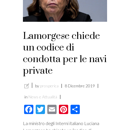
Lamorgese chiede
un codice di
condotta per le navi
private
by
prosperica
8 Dicembre 2019
in
News e Attualità
Facebook
Twitter
Email
Pinterest
Condividi
La ministro degli Interni italiano Luciana