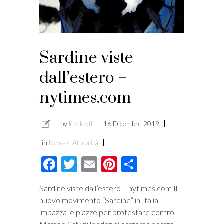
Sardine viste
dall’estero –
nytimes.com
by
leoddoff
16 Dicembre 2019
in
News e Attualità
Facebook
Twitter
Email
Pinterest
Condividi
Sardine viste dall’estero – nytimes.com Il
nuovo movimento “Sardine” in Italia
impazza le piazze per protestare contro