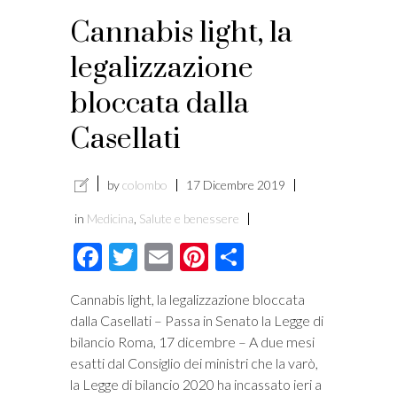
Cannabis light, la
legalizzazione
bloccata dalla
Casellati
by
colombo
17 Dicembre 2019
in
Medicina
,
Salute e benessere
Facebook
Twitter
Email
Pinterest
Condividi
Cannabis light, la legalizzazione bloccata
dalla Casellati – Passa in Senato la Legge di
bilancio Roma, 17 dicembre – A due mesi
esatti dal Consiglio dei ministri che la varò,
la Legge di bilancio 2020 ha incassato ieri a