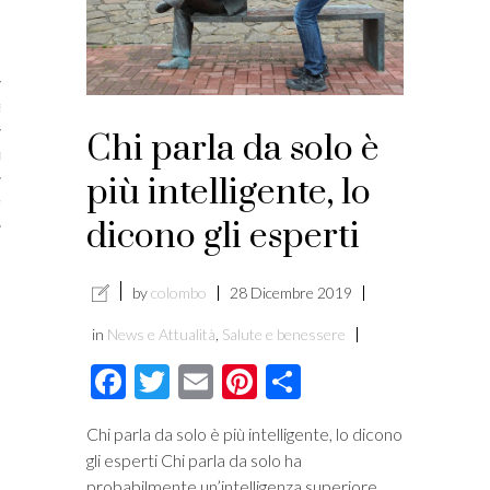
licare?
er gli autori
a è l’article marketing
Chi parla da solo è
marketing e stile di scrittura
più intelligente, lo
ento per i publishers
dicono gli esperti
by
colombo
28 Dicembre 2019
in
News e Attualità
,
Salute e benessere
Facebook
Twitter
Email
Pinterest
Condividi
Chi parla da solo è più intelligente, lo dicono
gli esperti Chi parla da solo ha
vacy
probabilmente un’intelligenza superiore