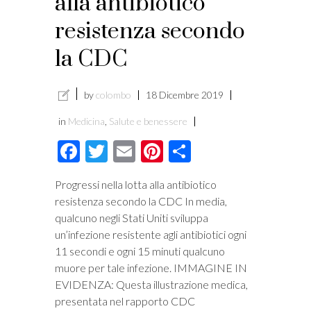
alla antibiotico
resistenza secondo
la CDC
by
colombo
18 Dicembre 2019
in
Medicina
,
Salute e benessere
Facebook
Twitter
Email
Pinterest
Condividi
Progressi nella lotta alla antibiotico
resistenza secondo la CDC In media,
qualcuno negli Stati Uniti sviluppa
un’infezione resistente agli antibiotici ogni
11 secondi e ogni 15 minuti qualcuno
muore per tale infezione. IMMAGINE IN
EVIDENZA: Questa illustrazione medica,
presentata nel rapporto CDC