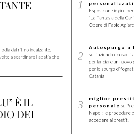
personalizzat
NTANTE
Esposizione in giro per 
“La Fantasia della Cari
Opere di Fabio Agliard
di
Autospurgo a
dia dal ritmo incalzante,
su
L’azienda ecosan ita
volto a scardinare l’apatia che
per lanciare un nuovo
per lo spurgo di fognat
Catania
miglior presti
U” È IL
personale
su
Pres
IO DEI
Napoli: le procedure 
accedere ai prestiti.