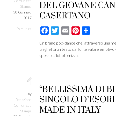
Comunicati
DEL GIOVANE CA
Stampa
30 Gennaio
CASERTANO
2017
Facebook
Twitter
Email
Pinterest
Condivi
in
Musica
Un brano pop-dance che, attraverso una melo
traghetta un testo dal forte valore emotivo 
spesso ci lobotomizza.
“BELLISSIMA DI BL
by
SINGOLO D’ESORD
Redazione
Comunicati
MADE IN ITALY
Stampa