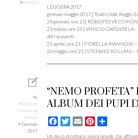
in
Musica
LEGGERA 2017
gennaio-maggio 2017 | Teatro Valli, Reggio Em
24 gennaio, ore 21| ROBERTO VECCHIONI – 
21 marzo, ore 21 | VINICIO CAPOSSELA – 
altri spaventi
23 aprile, ore 21 | FIORELLA MANNOIA –
26 maggio, ore 21 | STEFANO BOLLANI – N
“NEMO PROFETA” 
by
ALBUM DEI PUPI 
Redazione
Comunicati
Stampa
Facebook
Twitter
Email
Pinterest
Condivi
9 Gennaio
2017
Un disco di rottura, senza orpelli, che affront