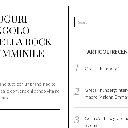
AUGURI
INGOLO
ELLA ROCK-
EMMINILE
ARTICOLI RECEN
di
Greta Thumberg 2
ano tutti con un brano inedito,
Greta Thunberg: interv
ca le convenzioni dando vita ad
madre Malena Ernma
onale.
Cosa c’è di sbagliato n
a zona?