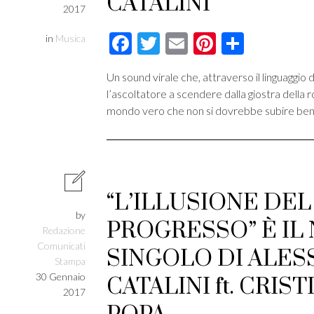
CATALINI
2017
Facebook
Twitter
Email
Pinterest
Condivi
in
Musica
Un sound virale che, attraverso il linguaggio d
l’ascoltatore a scendere dalla giostra della 
mondo vero che non si dovrebbe subire bens
“L’ILLUSIONE DEL
by
PROGRESSO” È IL
Redazione
Comunicati
SINGOLO DI ALE
Stampa
30 Gennaio
CATALINI ft. CRIS
2017