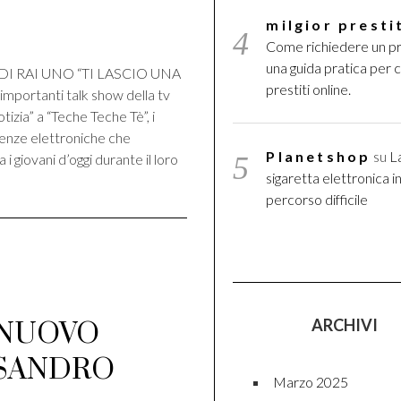
di
milgior presti
Come richiedere un pr
una guida pratica per 
 RAI UNO “TI LASCIO UNA
prestiti online.
mportanti talk show della tv
Notizia” a “Teche Teche Tè”, i
uenze elettroniche che
Planetshop
su
L
i giovani d’oggi durante il loro
sigaretta elettronica in 
percorso difficile
ARCHIVI
 NUOVO
SSANDRO
Marzo 2025