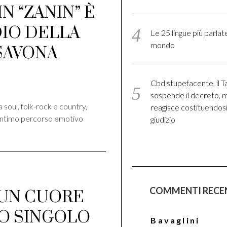
N “ZANIN” È
DIO DELLA
Le 25 lingue più parlate
mondo
SAVONA
di
Cbd stupefacente, il T
sospende il decreto, m
soul, folk-rock e country,
reagisce costituendosi
 intimo percorso emotivo
giudizio
COMMENTI RECE
“UN CUORE
VO SINGOLO
Bavaglini