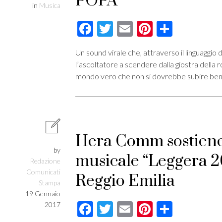
POPA
in
Musica
Facebook
Twitter
Email
Pinterest
Condivi
Un sound virale che, attraverso il linguaggio d
l’ascoltatore a scendere dalla giostra della 
mondo vero che non si dovrebbe subire bens
Hera Comm sostiene
by
musicale “Leggera 20
Redazione
Comunicati
Reggio Emilia
Stampa
19 Gennaio
Facebook
Twitter
Email
Pinterest
Condivi
2017