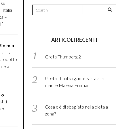
i
su
l’Italia
tà –
i”
ARTICOLI RECENTI
 Roma
lia sta
Greta Thumberg 2
 prodotto
ure a
Greta Thunberg: intervista alla
madre Malena Ernman
to
titi
Cosa c’è di sbagliato nella dieta a
per
zona?