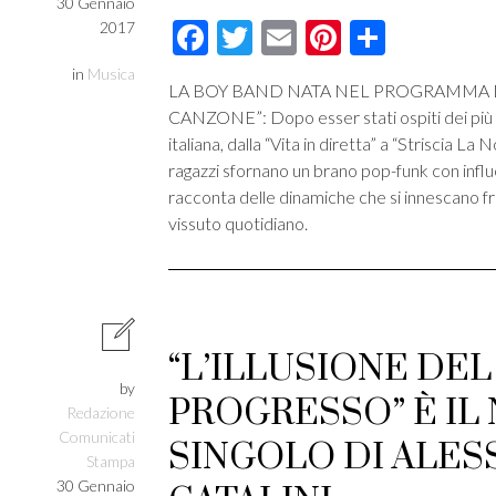
30 Gennaio
Facebook
Twitter
Email
Pinterest
Condivi
2017
in
Musica
LA BOY BAND NATA NEL PROGRAMMA DI
CANZONE”: Dopo esser stati ospiti dei più i
italiana, dalla “Vita in diretta” a “Striscia La 
ragazzi sfornano un brano pop-funk con infl
racconta delle dinamiche che si innescano fra 
vissuto quotidiano.
“L’ILLUSIONE DEL
by
PROGRESSO” È IL
Redazione
Comunicati
SINGOLO DI ALE
Stampa
30 Gennaio