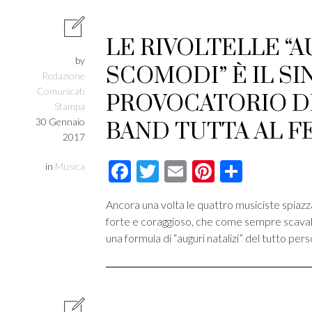
LE RIVOLTELLE “
by
SCOMODI” È IL S
Redazione
Comunicati
PROVOCATORIO D
Stampa
30 Gennaio
BAND TUTTA AL F
2017
Facebook
Twitter
Email
Pinterest
Condivi
in
Musica
Ancora una volta le quattro musiciste spiazz
forte e coraggioso, che come sempre scaval
una formula di “auguri natalizi” del tutto pers