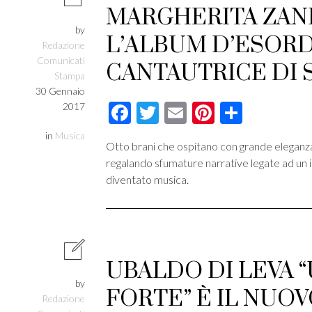
MARGHERITA ZANI
by
L’ALBUM D’ESOR
Redazione
Comunicati
CANTAUTRICE DI 
Stampa
30 Gennaio
Facebook
Twitter
Email
Pinterest
Condivi
2017
in
Musica
Otto brani che ospitano con grande eleganza 
regalando sfumature narrative legate ad un
diventato musica.
UBALDO DI LEVA 
by
FORTE” È IL NUO
Redazione