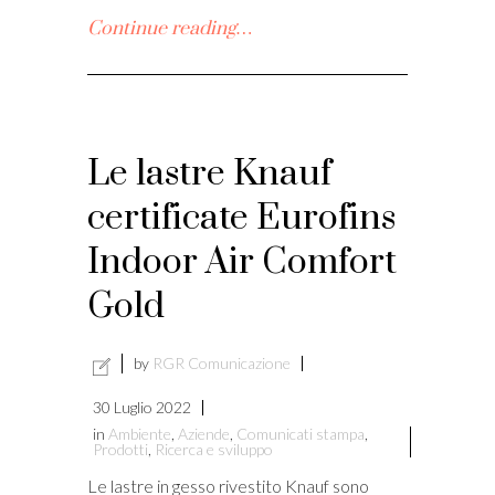
Continue reading…
Le lastre Knauf
certificate Eurofins
Indoor Air Comfort
Gold
by
RGR Comunicazione
30 Luglio 2022
in
Ambiente
,
Aziende
,
Comunicati stampa
,
Prodotti
,
Ricerca e sviluppo
Le lastre in gesso rivestito Knauf sono