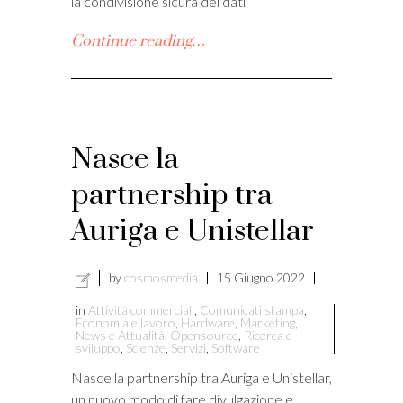
la condivisione sicura dei dati
Continue reading…
Nasce la
partnership tra
Auriga e Unistellar
by
cosmosmedia
15 Giugno 2022
in
Attività commerciali
,
Comunicati stampa
,
Economia e lavoro
,
Hardware
,
Marketing
,
News e Attualità
,
Opensource
,
Ricerca e
sviluppo
,
Scienze
,
Servizi
,
Software
Nasce la partnership tra Auriga e Unistellar,
un nuovo modo di fare divulgazione e