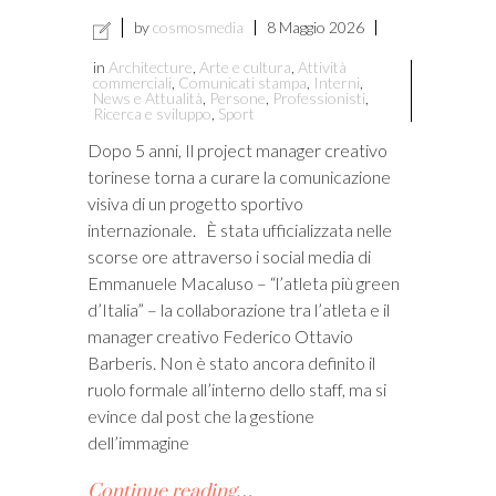
by
cosmosmedia
8 Maggio 2026
vacy
in
Architecture
,
Arte e cultura
,
Attività
commerciali
,
Comunicati stampa
,
Interni
,
i
News e Attualità
,
Persone
,
Professionisti
,
Ricerca e sviluppo
,
Sport
Dopo 5 anni, Il project manager creativo
torinese torna a curare la comunicazione
visiva di un progetto sportivo
internazionale. È stata ufficializzata nelle
scorse ore attraverso i social media di
Emmanuele Macaluso – “l’atleta più green
d’Italia” – la collaborazione tra l’atleta e il
manager creativo Federico Ottavio
Barberis. Non è stato ancora definito il
ruolo formale all’interno dello staff, ma si
evince dal post che la gestione
dell’immagine
Continue reading…