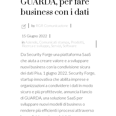
GUARDA, per fare
business con i dati
by
RGR Comunicazione
15 Giugno 2022
in
Aziende
,
Comunicati stampa
,
Prodotti
,
Ricerca e sviluppo
,
Servizi
,
Software
Da Security Forge una piattaforma SaaS
che aiuta a creare valore e a sviluppare
nuovi business con la condivisione sicura
dei dati Pisa, 1 giugno 2022. Security Forge,
startup innovativa che abilita imprese e
organizzazioni a condividere i dati in modo
sicuro e più profittevole, annuncia il lancio
di GUARDA, una soluzione SaaS per
sviluppare nuovi modelli di business o
rendere più efficienti i processi attraverso