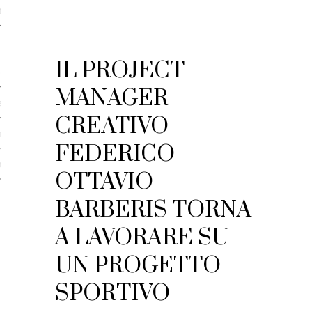
taci
licare?
IL PROJECT
er gli autori
MANAGER
a è l’article marketing?
CREATIVO
marketing e stile di scrittura
FEDERICO
ento per i publishers
OTTAVIO
BARBERIS TORNA
A LAVORARE SU
UN PROGETTO
SPORTIVO