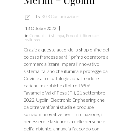
Merlin – Ugolini
by
RGR Comunicazione
13 Ottobre 2022
in
Comunicati stampa
,
Prodotti
,
Ricerca e
sviluppo
Grazie a questo accordo lo shop online del
colosso francese sarà il primo operatore a
commercializzare Impera l’innovativo
sistema italiano che illumina e protegge da
Covid e altre patologie abbattendo le
cariche microbiche di oltre il 99%
Tavarnelle Val di Pesa (FI), 21 settembre
2022. Ugolini Electronic Engineering, che
da oltre vent’anni studia e produce
soluzioni innovative per l’illuminazione, il
benessere e la sicurezza delle persone e
dell’ambiente, annuncia l’accordo con