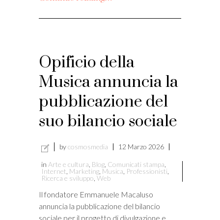
Opificio della
Musica annuncia la
pubblicazione del
suo bilancio sociale
by
cosmosmedia
12 Marzo 2026
in
Arte e cultura
,
Blog
,
Comunicati stampa
,
Internet
,
Marketing
,
Musica
,
Professionisti
,
Ricerca e sviluppo
,
Web
Il fondatore Emmanuele Macaluso
annuncia la pubblicazione del bilancio
sociale per il progetto di divulgazione e