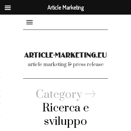
Article Marketing
Article Marketing
Toggle
navigation
nicati
article marketing & press release
omunicati stampa
a comunicati 2007-2020
Category
cati Video
Ricerca e
dei comunicati
sviluppo